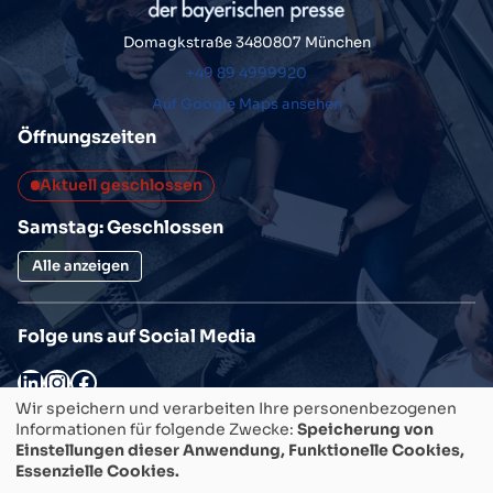
Domagkstraße 34
80807 München
+49 89 4999920
Auf Google Maps ansehen
Öffnungszeiten
Aktuell geschlossen
Samstag: Geschlossen
Alle anzeigen
Folge uns auf Social Media
LinkedIn
Instagram
Facebook
Wir speichern und verarbeiten Ihre personenbezogenen
SEMINAR/KURS FINDEN
Informationen für folgende Zwecke:
Speicherung von
Einstellungen dieser Anwendung, Funktionelle Cookies,
Essenzielle Cookies.
Weiterführende Links