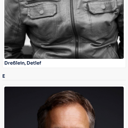
Dreßlein, Detlef
E