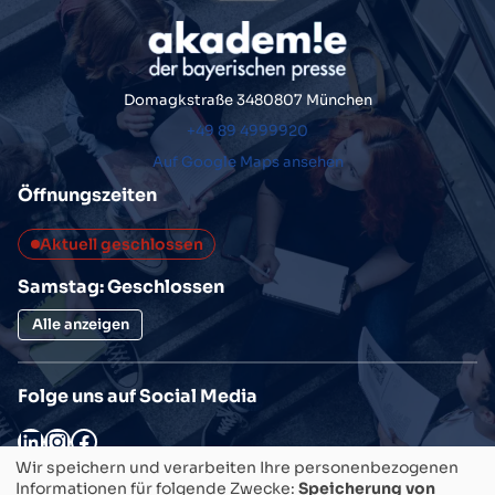
Domagkstraße 34
80807 München
+49 89 4999920
Auf Google Maps ansehen
Öffnungszeiten
Aktuell geschlossen
Samstag: Geschlossen
Alle anzeigen
Folge uns auf Social Media
LinkedIn
Instagram
Facebook
Wir speichern und verarbeiten Ihre personenbezogenen
SEMINAR/KURS FINDEN
Informationen für folgende Zwecke:
Speicherung von