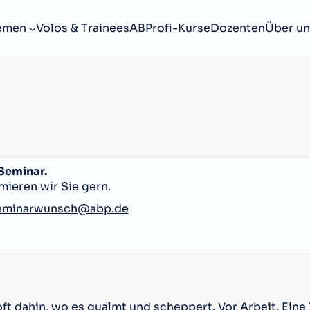
emen
Volos & Trainees
ABProfi-Kurse
Dozenten
Über un
 Seminar.
mieren wir Sie gern.
eminarwunsch@abp.de
ft dahin, wo es qualmt und scheppert. Vor Arbeit. Ein