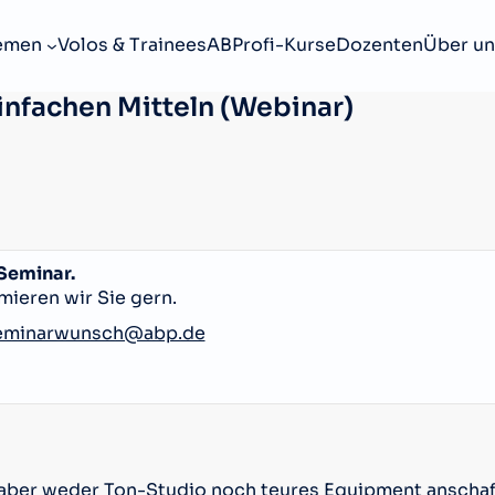
emen
Volos & Trainees
ABProfi-Kurse
Dozenten
Über un
infachen Mitteln (Webinar)
 Seminar.
mieren wir Sie gern.
eminarwunsch@abp.de
 aber weder Ton-Studio noch teures Equipment anschaf