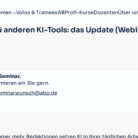
emen
Volos & Trainees
ABProfi-Kurse
Dozenten
Über un
 anderen KI-Tools: das Update (Webin
 Seminar.
mieren wir Sie gern.
eminarwunsch@abp.de
er mehr Redaktionen setzen KI in ihrer täglichen Arbei