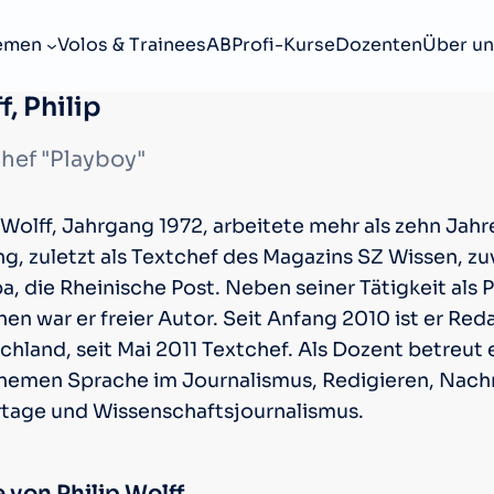
emen
Volos & Trainees
ABProfi-Kurse
Dozenten
Über un
f, Philip
hef "Playboy"
 Wolff, Jahrgang 1972, arbeitete mehr als zehn Jah
ng, zuletzt als Textchef des Magazins SZ Wissen, z
a, die Rheinische Post. Neben seiner Tätigkeit als
en war er freier Autor. Seit Anfang 2010 ist er Re
hland, seit Mai 2011 Textchef. Als Dozent betreut 
hemen Sprache im Journalismus, Redigieren, Nachri
tage und Wissenschaftsjournalismus.
 von Philip Wolff