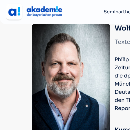
Seminarth
Wolf
Textc
Philip
Zeitu
die dp
Münch
Deutsc
den T
Repor
Kurse