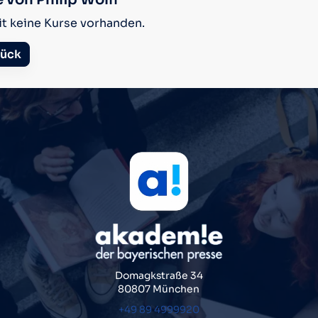
it keine Kurse vorhanden.
ück
Domagkstraße 34
80807 München
+49 89 4999920