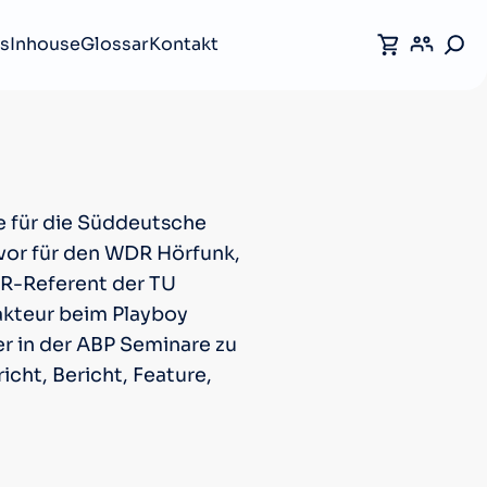
s
Inhouse
Glossar
Kontakt
re für die Süddeutsche
uvor für den WDR Hörfunk,
 PR-Referent der TU
dakteur beim Playboy
er in der ABP Seminare zu
cht, Bericht, Feature,