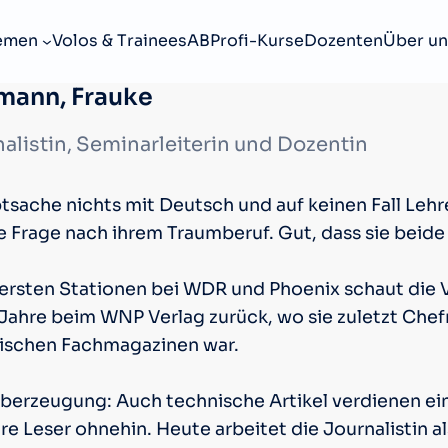
emen
Volos & Trainees
ABProfi-Kurse
Dozenten
Über un
mann, Frauke
alistin, Seminarleiterin und Dozentin
tsache nichts mit Deutsch und auf keinen Fall Lehre
ie Frage nach ihrem Traumberuf. Gut, dass sie beid
ersten Stationen bei WDR und Phoenix schaut die V
 Jahre beim WNP Verlag zurück, wo sie zuletzt Chef
ischen Fachmagazinen war.
Überzeugung: Auch technische Artikel verdienen ei
re Leser ohnehin. Heute arbeitet die Journalistin a