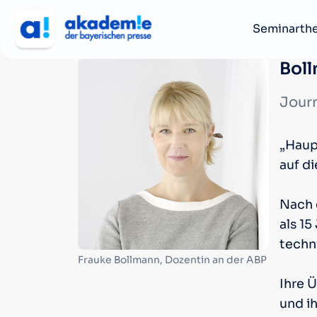
Seminarth
Boll
Journ
„Haup
auf d
Nach 
als 15
techn
Frauke Bollmann, Dozentin an der ABP
Ihre 
und ih