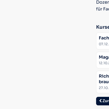
Dozent
für F
Kurs
Fach
Datum
07.12
Maga
Datum
12.10
Rich
brau
Datum
27.10
Zur