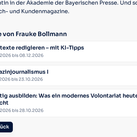
in in der Akademie der Bayerischen Presse. Und sch
ach- und Kundenmagazine.
e von Frauke Bollmann
texte redigieren – mit KI-Tipps
:
.2026 bis 08.12.2026
zinjournalismus I
:
.2026 bis 23.10.2026
tig ausbilden: Was ein modernes Volontariat heut
cht
:
.2026 bis 28.10.2026
ück