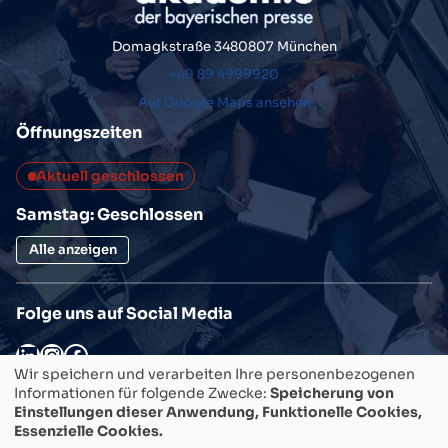
Domagkstraße 34
80807 München
+49 89 4999920
Auf Google Maps ansehen
Öffnungszeiten
Aktuell geschlossen
Samstag: Geschlossen
Alle anzeigen
Folge uns auf Social Media
LinkedIn
Instagram
Facebook
Wir speichern und verarbeiten Ihre personenbezogenen
SEMINAR/KURS FINDEN
Informationen für folgende Zwecke:
Speicherung von
Einstellungen dieser Anwendung, Funktionelle Cookies,
Essenzielle Cookies.