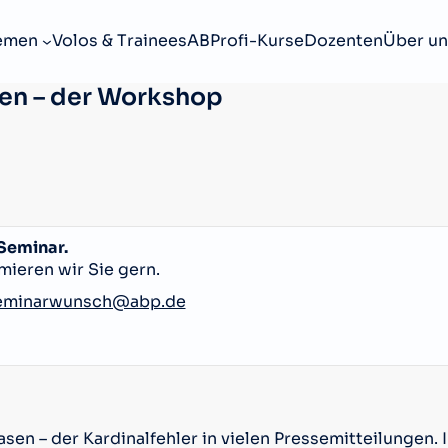
emen
Volos & Trainees
ABProfi-Kurse
Dozenten
Über un
ben – der Workshop
 Seminar.
mieren wir Sie gern.
eminarwunsch@abp.de
sen – der Kardinalfehler in vielen Pressemitteilungen. 