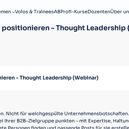
emen
Volos & Trainees
ABProfi-Kurse
Dozenten
Über un
 positionieren – Thought Leadership
nieren – Thought Leadership (Webinar)
n. Nicht für weichgespülte Unternehmensbotschaften. 
ei Ihrer B2B-Zielgruppe punkten – mit Expertise, Haltun
ete Personen finden und passende Posts für sie erstell