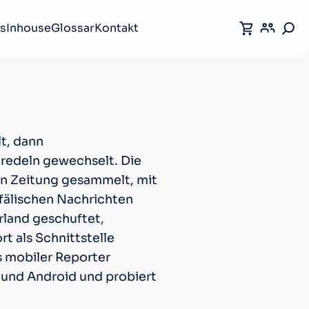
s
Inhouse
Glossar
Kontakt
lt, dann
redeln gewechselt. Die
en Zeitung gesammelt, mit
fälischen Nachrichten
rland geschuftet,
t als Schnittstelle
s mobiler Reporter
 und Android und probiert