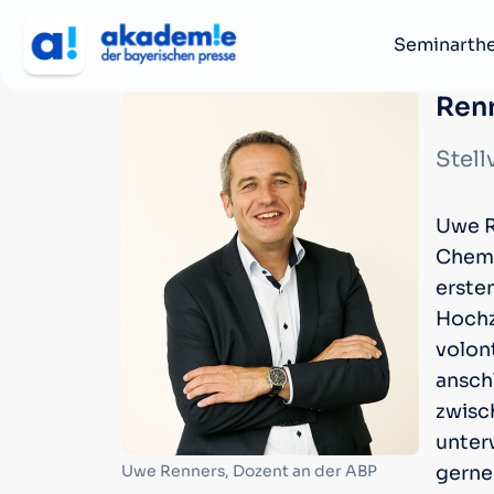
Seminarth
Ren
Stell
Uwe Re
Chemi
erste
Hochz
volon
anschl
zwisc
unter
gerne
Uwe Renners, Dozent an der ABP