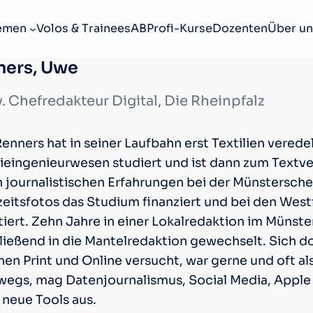
emen
Volos & Trainees
ABProfi-Kurse
Dozenten
Über un
ners, Uwe
v. Chefredakteur Digital, Die Rheinpfalz
nners hat in seiner Laufbahn erst Textilien verede
eingenieurwesen studiert und ist dann zum Textve
n journalistischen Erfahrungen bei der Münstersch
eitsfotos das Studium finanziert und bei den West
tiert. Zehn Jahre in einer Lokalredaktion im Münste
ießend in die Mantelredaktion gewechselt. Sich dor
hen Print und Online versucht, war gerne und oft al
wegs, mag Datenjournalismus, Social Media, Apple
 neue Tools aus.