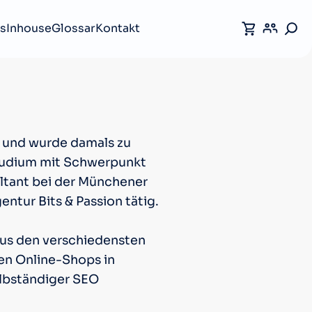
s
Inhouse
Glossar
Kontakt
7 und wurde damals zu
Studium mit Schwerpunkt
ultant bei der Münchener
tur Bits & Passion tätig.
aus den verschiedensten
en Online-Shops in
elbständiger SEO