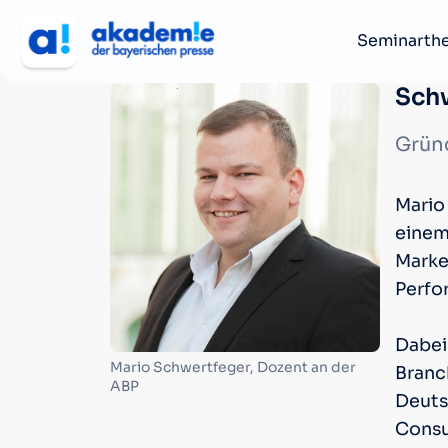
Seminarth
Schw
Grün
Mario
einem
Marke
Perfo
Dabei
Mario Schwertfeger, Dozent an der
Branc
ABP
Deuts
Consul