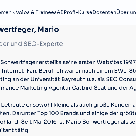
emen
Volos & Trainees
ABProfi-Kurse
Dozenten
Über un
ertfeger, Mario
der und SEO-Experte
 Schwertfeger erstellte seine ersten Websites 199
 Internet-Fan. Beruflich war er nach einem BWL-
ting an der Universität Bayreuth u.a. als SEO Cons
rmance Marketing Agentur Catbird Seat und der Agen
 betreute er sowohl kleine als auch große Kunden 
hen. Darunter Top 100 Brands und einige der größt
chland. Seit Mai 2016 ist Mario Schwertfeger als s
tant tätig.